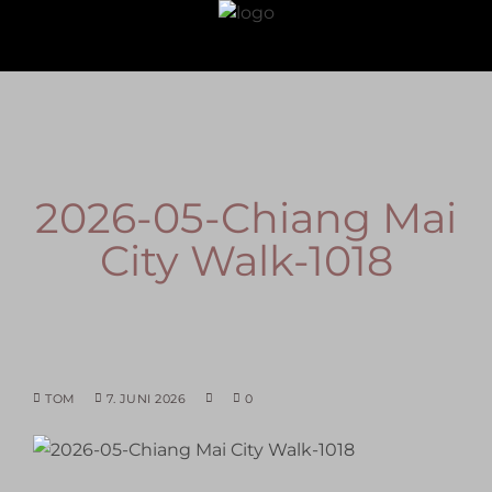
2026-05-Chiang Mai
City Walk-1018
TOM
7. JUNI 2026
0