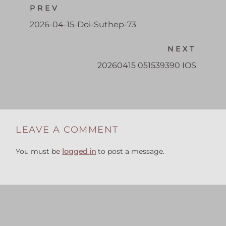
PREV
2026-04-15-Doi-Suthep-73
NEXT
20260415 051539390 IOS
LEAVE A COMMENT
You must be
logged in
to post a message.