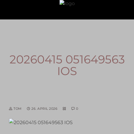
20260415 051649563
IOS
TOM
26. APRIL 2026
0