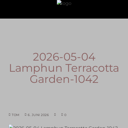
2026-05-04
Lamphun Terracotta
Garden-1042
TOM
6. JUNI 2026
0