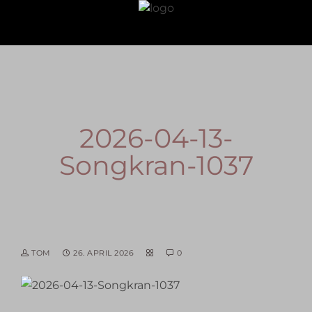
2026-04-13-
Songkran-1037
TOM
26. APRIL 2026
0